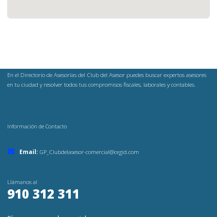
En el Directorio de Asesorías del Club del Asesor puedes buscar expertos asesores
en tu ciudad y resolver todos tus compromisos fiscales, laborales y contables.
Información de Contacto
Email:
GP_Clubdelasesor-comercial@cegid.com
Llámanos al
910 312 311