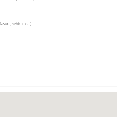
.
asura, vehículos…).