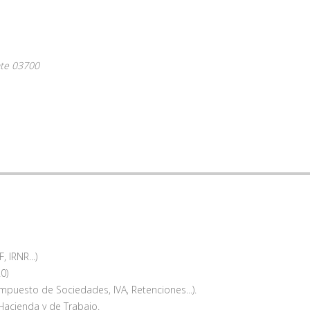
nte
03700
 IRNR...)
0)
mpuesto de Sociedades, IVA, Retenciones...).
Hacienda y de Trabajo.