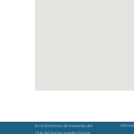
Informac
En el Directorio de Asesorías del
Club del Asesor puedes buscar