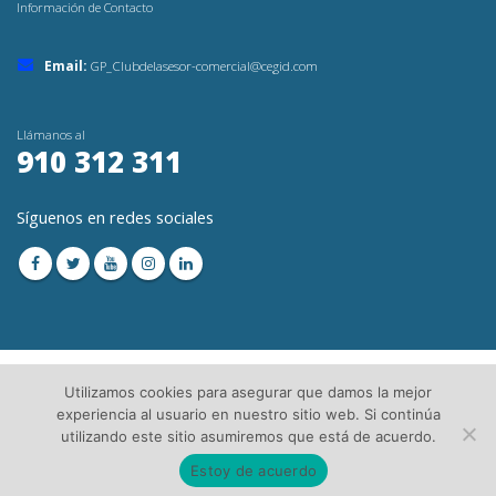
Información de Contacto
Email:
GP_Clubdelasesor-comercial@cegid.com
Llámanos al
910 312 311
Síguenos en redes sociales
Utilizamos cookies para asegurar que damos la mejor
experiencia al usuario en nuestro sitio web. Si continúa
utilizando este sitio asumiremos que está de acuerdo.
© Copyright 2023. Todos los Derechos Reservados│
Aviso Legal
│Directorio de
Asesorías
Estoy de acuerdo