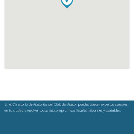
En el Directorio de Asesorías del Club del Asesor puedes buscar expertos asesores
en tu ciudad y resolver todos tus compromisos fiscales, laborales y contables.