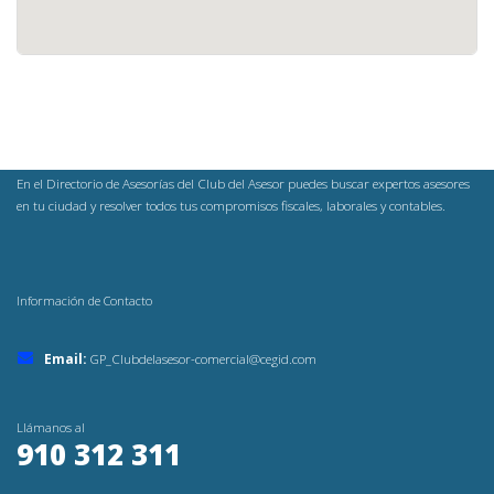
En el Directorio de Asesorías del Club del Asesor puedes buscar expertos asesores
en tu ciudad y resolver todos tus compromisos fiscales, laborales y contables.
Información de Contacto
Email:
GP_Clubdelasesor-comercial@cegid.com
Llámanos al
910 312 311