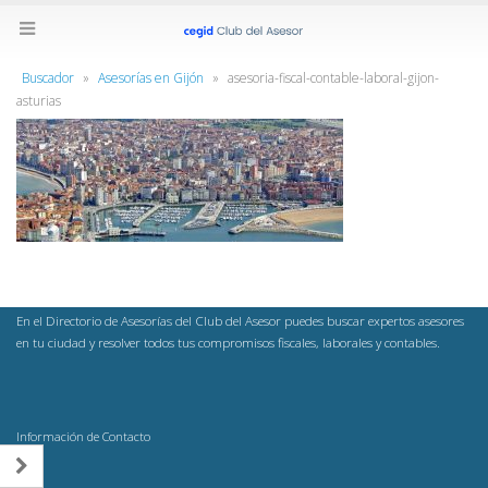
Buscador
»
Asesorías en Gijón
»
asesoria-fiscal-contable-laboral-gijon-
asturias
En el Directorio de Asesorías del Club del Asesor puedes buscar expertos asesores
en tu ciudad y resolver todos tus compromisos fiscales, laborales y contables.
Información de Contacto