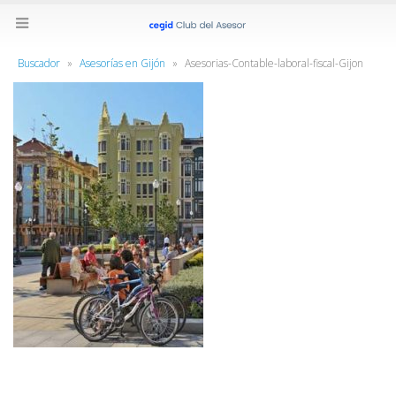
Buscador
»
Asesorías en Gijón
»
Asesorias-Contable-laboral-fiscal-Gijon