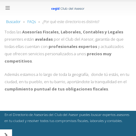
Buscador
»
FAQs
»
¿Por qué este directorio es distinto?
Todas las
Asesorías Fiscales, Laborales, Contables y Legales
presentes están
avaladas
por el Club del Asesor, garantía de que
todas ellas cuentan con
profesionales expertos
y actualizados
que ofrecen servicios personalizados a unos
precios muy
competitivos
.
Además estamos a lo largo de toda la geografía, donde tú estás, en tu
ciudad, en tu pueblo, en tu barrio, aportándote la tranquilidad en el
cumplimiento puntual de tus obligaciones fiscales
.
En el Directorio de Asesorías del Club del Asesor puedes buscar expertos asesores
en tu ciudad y resolver todos tus compromisos fiscales, laborales y contables.