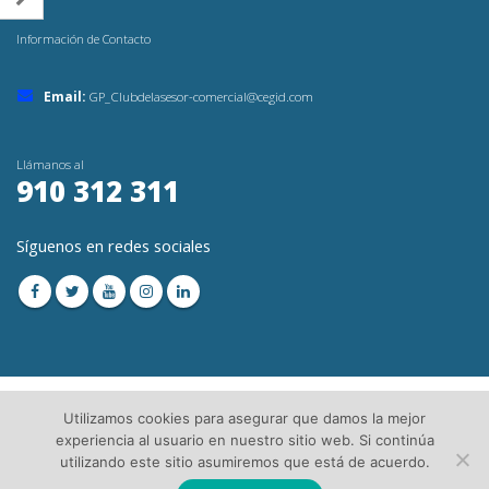
Información de Contacto
Email:
GP_Clubdelasesor-comercial@cegid.com
Llámanos al
910 312 311
Síguenos en redes sociales
Utilizamos cookies para asegurar que damos la mejor
experiencia al usuario en nuestro sitio web. Si continúa
utilizando este sitio asumiremos que está de acuerdo.
© Copyright 2023. Todos los Derechos Reservados│
Aviso Legal
│Directorio de