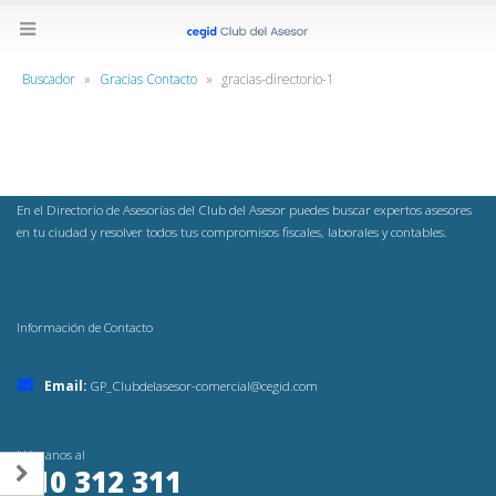
Buscador
»
Gracias Contacto
»
gracias-directorio-1
En el Directorio de Asesorías del Club del Asesor puedes buscar expertos asesores
en tu ciudad y resolver todos tus compromisos fiscales, laborales y contables.
Información de Contacto
Email:
GP_Clubdelasesor-comercial@cegid.com
Llámanos al
910 312 311