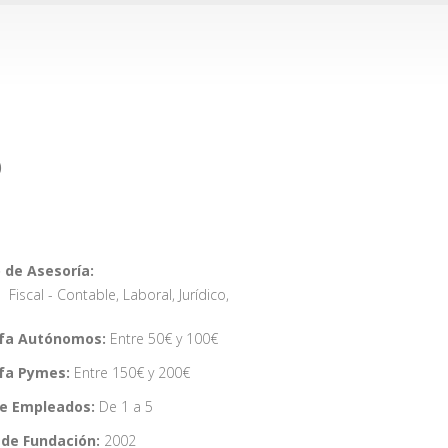
O
 de Asesoría:
Fiscal - Contable
,
Laboral
,
Jurídico
,
ifa Autónomos:
Entre 50€ y 100€
ifa Pymes:
Entre 150€ y 200€
de Empleados:
De 1 a 5
de Fundación:
2002