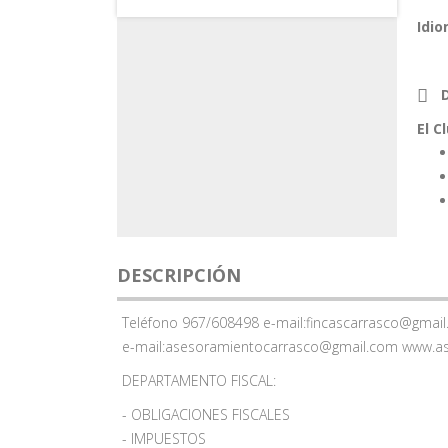
Idio
El C
DESCRIPCIÓN
Teléfono 967/608498 e-mail:
fincascarrasco@gmai
e-mail:
asesoramientocarrasco@gmail.com
www.as
DEPARTAMENTO FISCAL:
- OBLIGACIONES FISCALES
- IMPUESTOS