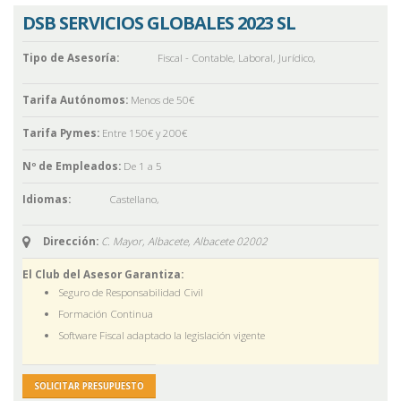
DSB SERVICIOS GLOBALES 2023 SL
Tipo de Asesoría:
Fiscal - Contable
,
Laboral
,
Jurídico
,
Tarifa Autónomos:
Menos de 50€
Tarifa Pymes:
Entre 150€ y 200€
Nº de Empleados:
De 1 a 5
Idiomas:
Castellano
,
Dirección:
C. Mayor, Albacete,
Albacete
02002
El Club del Asesor Garantiza:
Seguro de Responsabilidad Civil
Formación Continua
Software Fiscal adaptado la legislación vigente
SOLICITAR PRESUPUESTO