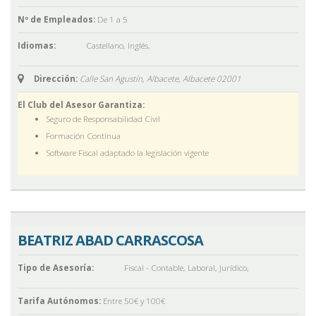
Nº de Empleados:
De 1 a 5
Idiomas:
Castellano
,
Inglés
,
Dirección:
Calle San Agustín, Albacete,
Albacete
02001
El Club del Asesor Garantiza:
Seguro de Responsabilidad Civil
Formación Continua
Software Fiscal adaptado la legislación vigente
BEATRIZ ABAD CARRASCOSA
Tipo de Asesoría:
Fiscal - Contable
,
Laboral
,
Jurídico
,
Tarifa Autónomos:
Entre 50€ y 100€