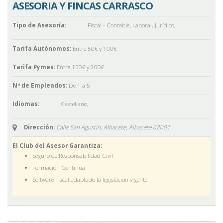
ASESORIA Y FINCAS CARRASCO
Tipo de Asesoría:
Fiscal - Contable
,
Laboral
,
Jurídico
,
Tarifa Autónomos:
Entre 50€ y 100€
Tarifa Pymes:
Entre 150€ y 200€
Nº de Empleados:
De 1 a 5
Idiomas:
Castellano
,
Dirección:
Calle San Agustín, Albacete,
Albacete
02001
El Club del Asesor Garantiza:
Seguro de Responsabilidad Civil
Formación Continua
Software Fiscal adaptado la legislación vigente