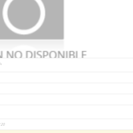
o
,
120