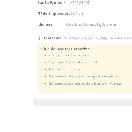
Tarifa Pymes:
Entre 50€ y 100€
Nº de Empleados:
De 1 a 5
Idiomas:
Castellano
,
Euskera
,
Inglés
,
Alemán
,
Dirección:
Calle Maxorata, Morro Jable, Las Palmas,
Las
El Club del Asesor Garantiza:
Certificado de Asesor Fiscal
Seguro de Responsabilidad Civil
Formación Continua
Software Fiscal adaptado la legislación vigente
Software Laboral adaptado la legislación vigente