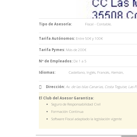
Tipo de Asesoría:
Fiscal - Contable
,
Tarifa Autónomos:
Entre 50€ y 100€
Tarifa Pymes:
Más de 200€
Nº de Empleados:
De 1 a 5
Idiomas:
Castellano
,
Inglés
,
Francés
,
Alemán
,
Dirección:
Av. de las Islas Canarias, Costa Teguise, Las 
El Club del Asesor Garantiza:
Seguro de Responsabilidad Civil
Formación Continua
Software Fiscal adaptado la legislación vigente