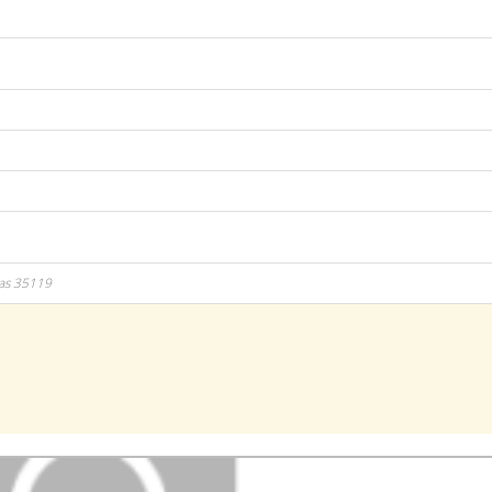
as
35119