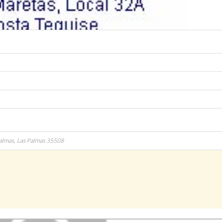
Palmas,
Las Palmas
35508