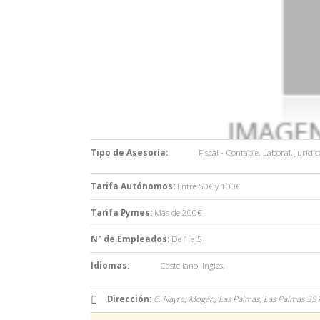
Tipo de Asesoría:
Fiscal - Contable
,
Laboral
,
Jurídic
Tarifa Autónomos:
Entre 50€ y 100€
Tarifa Pymes:
Más de 200€
Nº de Empleados:
De 1 a 5
Idiomas:
Castellano
,
Inglés
,
Dirección:
C. Nayra, Mogán, Las Palmas,
Las Palmas
35