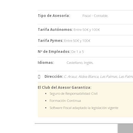
Tipo de Asesoría:
Fiscal - Contable
,
Tarifa Autónomos:
Entre 50€ y 100€
Tarifa Pymes:
Entre 50€ y 100€
Nº de Empleados:
De 1 a 5
Idiomas:
Castellano
,
Inglés
,
Dirección:
C. Arauz, Aldea Blanca, Las Palmas,
Las Palm
El Club del Asesor Garantiza:
Seguro de Responsabilidad Civil
Formación Continua
Software Fiscal adaptado la legislación vigente