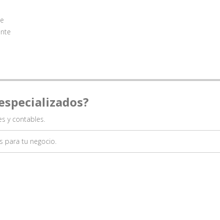
te
ente
especializados?
es y contables.
s para tu negocio.