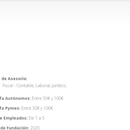
 de Asesoría:
Fiscal - Contable
,
Laboral
,
Jurídico
,
ifa Autónomos:
Entre 50€ y 100€
ifa Pymes:
Entre 50€ y 100€
de Empleados:
De 1 a 5
de Fundación:
2020