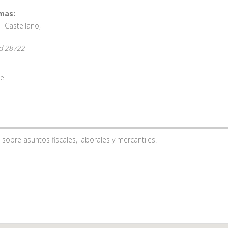
mas:
Castellano
,
d
28722
te
obre asuntos fiscales, laborales y mercantiles.