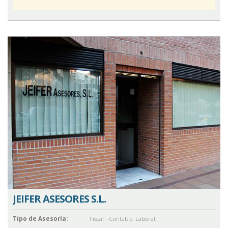
JEIFER ASESORES S.L.
Tipo de Asesoría:
Fiscal - Contable
,
Laboral
,