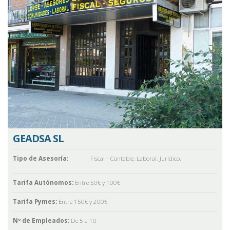
GEADSA SL
Tipo de Asesoría:
Fiscal - Contable
,
Laboral
,
Jurídico
,
Tarifa Autónomos:
Entre 50€ y 100€
Tarifa Pymes:
Entre 150€ y 200€
Nº de Empleados:
De 5 a 10