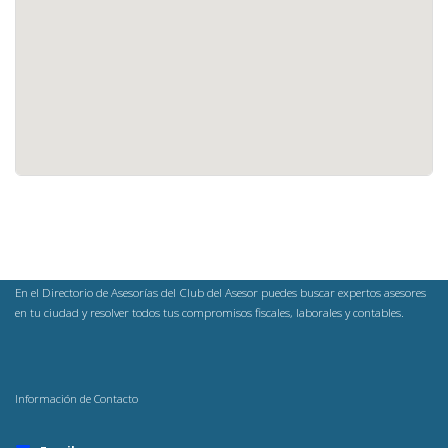
En el Directorio de Asesorías del Club del Asesor puedes buscar expertos asesores
en tu ciudad y resolver todos tus compromisos fiscales, laborales y contables.
Información de Contacto