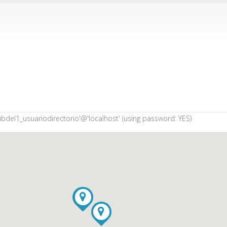
bdel1_usuariodirectorio'@'localhost' (using password: YES)