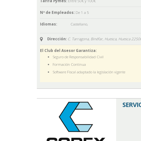
Tarifa Pymes:
Entre 50€ y 100€
Nº de Empleados:
De 1 a 5
Idiomas:
Castellano
,
Dirección:
C. Tarragona, Binéfar, Huesca,
Huesca
2250
El Club del Asesor Garantiza:
Seguro de Responsabilidad Civil
Formación Continua
Software Fiscal adaptado la legislación vigente
SERVI