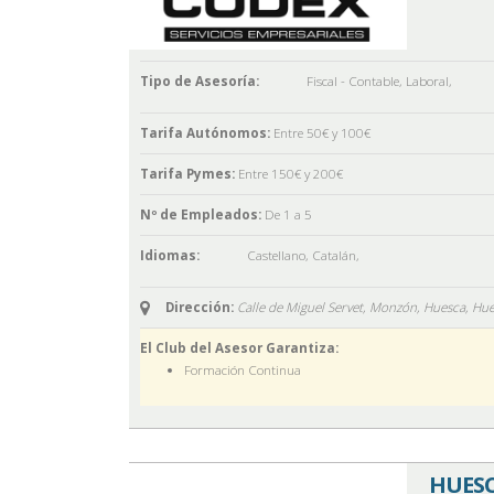
Tipo de Asesoría:
Fiscal - Contable
,
Laboral
,
Tarifa Autónomos:
Entre 50€ y 100€
Tarifa Pymes:
Entre 150€ y 200€
Nº de Empleados:
De 1 a 5
Idiomas:
Castellano
,
Catalán
,
Dirección:
Calle de Miguel Servet, Monzón, Huesca,
Hue
El Club del Asesor Garantiza:
Formación Continua
HUESC