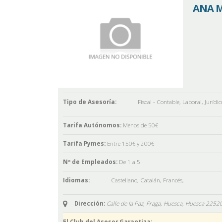
ANA 
Tipo de Asesoría:
Fiscal - Contable
,
Laboral
,
Jurídic
Tarifa Autónomos:
Menos de 50€
Tarifa Pymes:
Entre 150€ y 200€
Nº de Empleados:
De 1 a 5
Idiomas:
Castellano
,
Catalán
,
Francés
,
Dirección:
Calle de la Paz, Fraga, Huesca,
Huesca
2252
El Club del Asesor Garantiza: