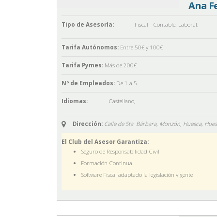
Ana F
Tipo de Asesoría:
Fiscal - Contable
,
Laboral
,
Tarifa Autónomos:
Entre 50€ y 100€
Tarifa Pymes:
Más de 200€
Nº de Empleados:
De 1 a 5
Idiomas:
Castellano
,
Dirección:
Calle de Sta. Bárbara, Monzón, Huesca,
Hues
El Club del Asesor Garantiza:
Seguro de Responsabilidad Civil
Formación Continua
Software Fiscal adaptado la legislación vigente