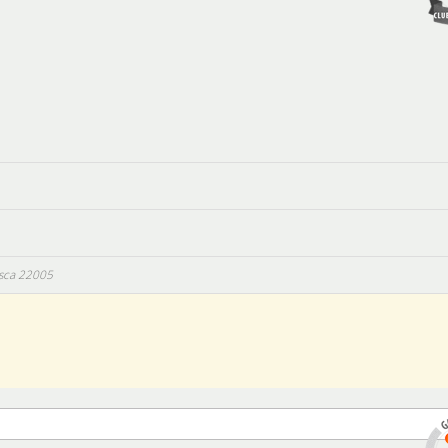
sca
22005