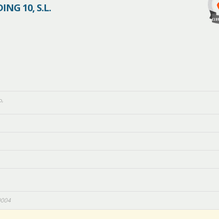
NG 10, S.L.
o
,
0004