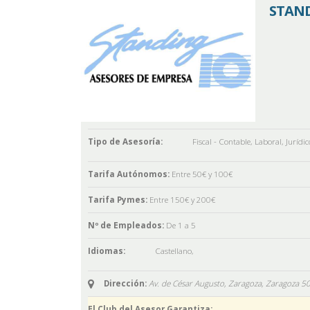
STANDI
Tipo de Asesoría:
Fiscal - Contable
,
Laboral
,
Jurídic
Tarifa Autónomos:
Entre 50€ y 100€
Tarifa Pymes:
Entre 150€ y 200€
Nº de Empleados:
De 1 a 5
Idiomas:
Castellano
,
Dirección:
Av. de César Augusto, Zaragoza,
Zaragoza
5
El Club del Asesor Garantiza: