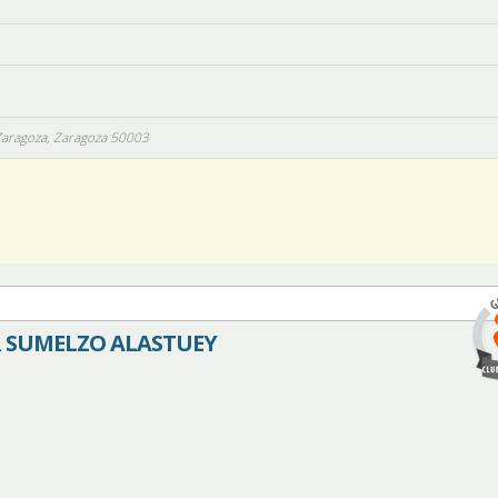
 Zaragoza,
Zaragoza
50003
R SUMELZO ALASTUEY