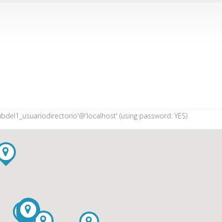
bdel1_usuariodirectorio'@'localhost' (using password: YES)