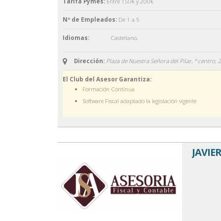
Tarifa Pymes:
Entre 150€ y 200€
Nº de Empleados:
De 1 a 5
Idiomas:
Castellano
,
Dirección:
Plaza de Nuestra Señora del Pilar, º centro,
El Club del Asesor Garantiza:
Formación Continua
Software Fiscal adaptado la legislación vigente
JAVIE