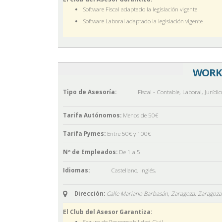
Software Fiscal adaptado la legislación vigente
Software Laboral adaptado la legislación vigente
WORK 
Tipo de Asesoría:
Fiscal - Contable
,
Laboral
,
Jurídic
Tarifa Autónomos:
Menos de 50€
Tarifa Pymes:
Entre 50€ y 100€
Nº de Empleados:
De 1 a 5
Idiomas:
Castellano
,
Inglés
,
Dirección:
Calle Mariano Barbasán, Zaragoza,
Zaragoza
El Club del Asesor Garantiza:
Seguro de Responsabilidad Civil