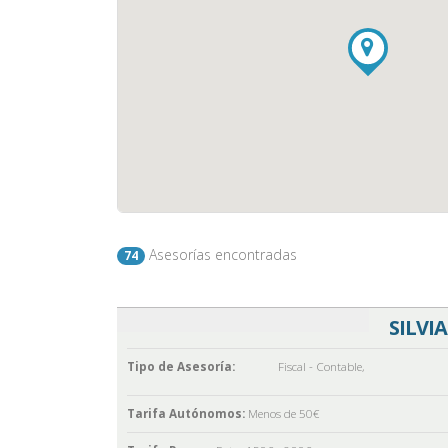
Asesorías encontradas
74
SILVI
Tipo de Asesoría:
Fiscal - Contable
,
Tarifa Autónomos:
Menos de 50€