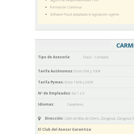
Formación Continua
Software Fiscal adaptado la legislación vigente
CARME
Tipo de Asesoría:
Fiscal - Contable
,
Tarifa Autónomos:
Entre 50€ y 100€
Tarifa Pymes:
Entre 150€ y 200€
Nº de Empleados:
De 1 a 5
Idiomas:
Castellano
,
Dirección:
Calle de Blas de Otero, Zaragoza,
Zaragoza
5
El Club del Asesor Garantiza: