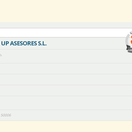
UP ASESORES S.L.
o
,
50006