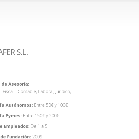
FER S.L.
 de Asesoría:
Fiscal - Contable
,
Laboral
,
Jurídico
,
ifa Autónomos:
Entre 50€ y 100€
ifa Pymes:
Entre 150€ y 200€
de Empleados:
De 1 a 5
de Fundación:
2009