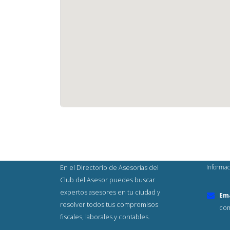
Informac
En el Directorio de Asesorías del
Club del Asesor puedes buscar
expertos asesores en tu ciudad y
Ema
resolver todos tus compromisos
com
fiscales, laborales y contables.