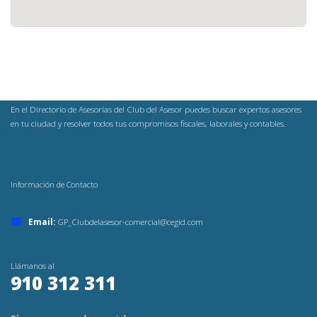
En el Directorio de Asesorías del Club del Asesor puedes buscar expertos asesores
en tu ciudad y resolver todos tus compromisos fiscales, laborales y contables.
Información de Contacto
Email:
GP_Clubdelasesor-comercial@cegid.com
Llámanos al
910 312 311