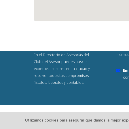
Informac
En el Directorio de Asesorías del
Club del Asesor puedes buscar
expertos asesores en tu ciudad y
Ema
resolver todos tus compromisos
com
fiscales, laborales y contables.
© Copyright 2023. Todos los Derech
Utilizamos cookies para asegurar que damos la mejor exper