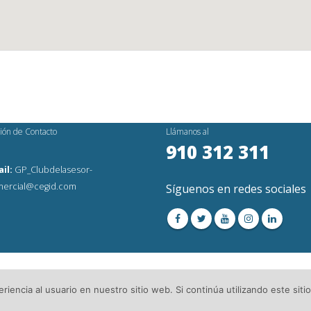
ión de Contacto
Llámanos al
910 312 311
il:
GP_Clubdelasesor-
ercial@cegid.com
Síguenos en redes sociales
os Reservados│
Aviso Legal
│Directorio de Asesorías
iencia al usuario en nuestro sitio web. Si continúa utilizando este si