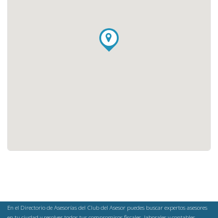
En el Directorio de Asesorías del Club del Asesor puedes buscar expertos asesores
en tu ciudad y resolver todos tus compromisos fiscales, laborales y contables.