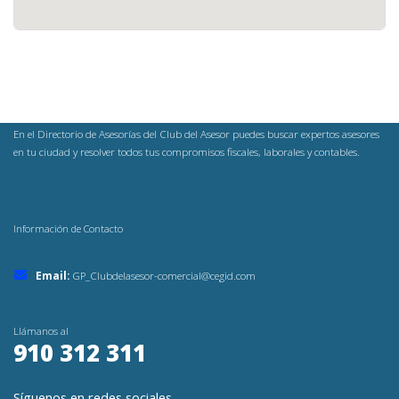
En el Directorio de Asesorías del Club del Asesor puedes buscar expertos asesores
en tu ciudad y resolver todos tus compromisos fiscales, laborales y contables.
Información de Contacto
Email:
GP_Clubdelasesor-comercial@cegid.com
Llámanos al
910 312 311
Síguenos en redes sociales