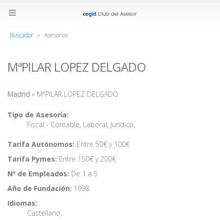
Buscador
»
Asesorías
MªPILAR LOPEZ DELGADO
Madrid
» MªPILAR LOPEZ DELGADO
Tipo de Asesoría:
Fiscal - Contable
,
Laboral
,
Jurídico
,
Tarifa Autónomos:
Entre 50€ y 100€
Tarifa Pymes:
Entre 150€ y 200€
Nº de Empleados:
De 1 a 5
Año de Fundación:
1998
Idiomas:
Castellano
,