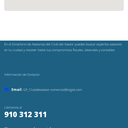
En el Directorio de Asesorías del Club del Asesor puedes buscar expertos asesores
en tu ciudad y resolver todos tus compromisos fiscales, laborales y contables.
Información de Contacto
Email:
GP_Clubdelasesor-comercial@cegid.com
Llámanos al
910 312 311