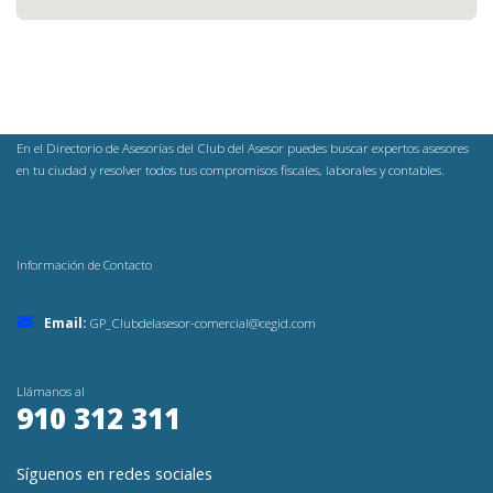
En el Directorio de Asesorías del Club del Asesor puedes buscar expertos asesores
en tu ciudad y resolver todos tus compromisos fiscales, laborales y contables.
Información de Contacto
Email:
GP_Clubdelasesor-comercial@cegid.com
Llámanos al
910 312 311
Síguenos en redes sociales