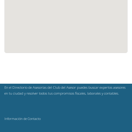
En el Directorio de Asesorías del Club del Asesor puedes buscar expertos asesores
en tu ciudad y resolver todos tus compromisos fiscales, laborales y contables.
Información de Contacto