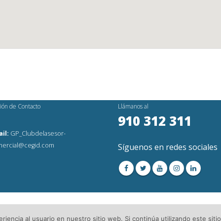
ión de Contacto
Llámanos al
910 312 311
il:
GP_Clubdelasesor-
ercial@cegid.com
Síguenos en redes sociales
os Reservados│
Aviso Legal
│Directorio de Asesorías
iencia al usuario en nuestro sitio web. Si continúa utilizando este si