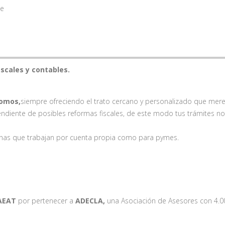
te
iscales y contables.
omos,
siempre ofreciendo el trato cercano y personalizado que mere
endiente de posibles reformas fiscales, de este modo tus trámites no
onas que trabajan por cuenta propia como para pymes.
 AEAT
por pertenecer a
ADECLA,
una Asociación de Asesores con 4.0