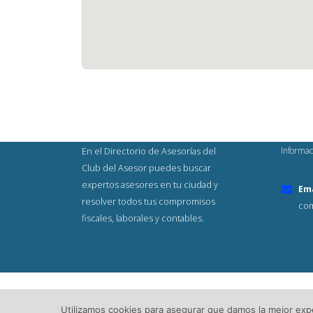
Informac
En el Directorio de Asesorías del
Club del Asesor puedes buscar
expertos asesores en tu ciudad y
Ema
resolver todos tus compromisos
com
fiscales, laborales y contables.
© Copyright 2023. Todos los Derech
Utilizamos cookies para asegurar que damos la mejor exper