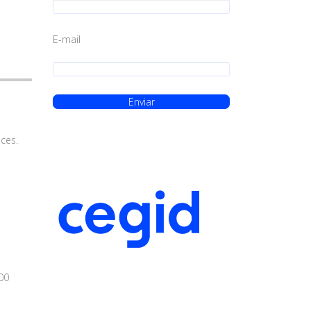
E-mail
ces.
00