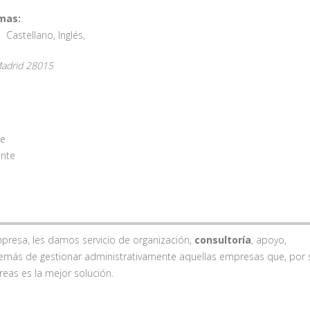
mas:
Castellano
,
Inglés
,
adrid
28015
te
ente
presa, les damos servicio de organización,
consultoría
, apoyo,
demás de gestionar administrativamente aquellas empresas que, por 
reas es la mejor solución.