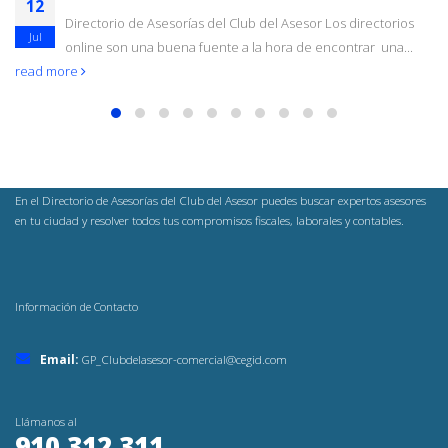
12
Directorio de Asesorías del Club del Asesor Los directorios
Jul
online son una buena fuente a la hora de encontrar una...
read more
En el Directorio de Asesorías del Club del Asesor puedes buscar expertos asesores
en tu ciudad y resolver todos tus compromisos fiscales, laborales y contables.
Información de Contacto
Email:
GP_Clubdelasesor-comercial@cegid.com
Llámanos al
910 312 311