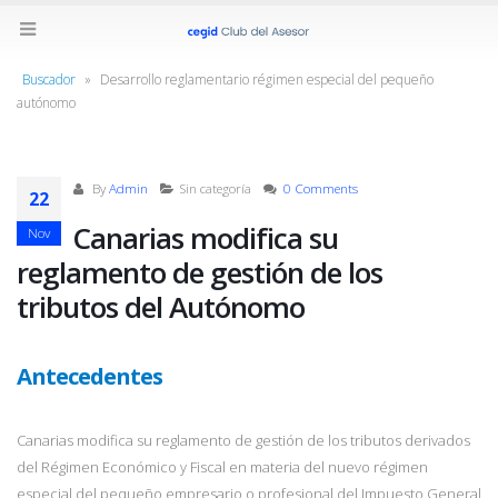
Buscador
»
Desarrollo reglamentario régimen especial del pequeño
autónomo
By
Admin
Sin categoría
0 Comments
22
Canarias modifica su
Nov
reglamento de gestión de los
tributos del Autónomo
Antecedentes
Canarias modifica su reglamento de gestión de los tributos derivados
del Régimen Económico y Fiscal en materia del nuevo régimen
especial del pequeño empresario o profesional del Impuesto General