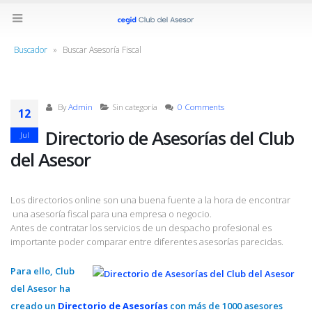
Buscador
»
Buscar Asesoría Fiscal
By
Admin
Sin categoría
0 Comments
12
Directorio de Asesorías del Club
Jul
del Asesor
Los directorios online son una buena fuente a la hora de encontrar
una asesoría fiscal para una empresa o negocio.
Antes de contratar los servicios de un despacho profesional es
importante poder comparar entre diferentes asesorías parecidas.
Para ello, Club
del Asesor ha
creado un
Directorio de Asesorías
con más de 1000 asesores