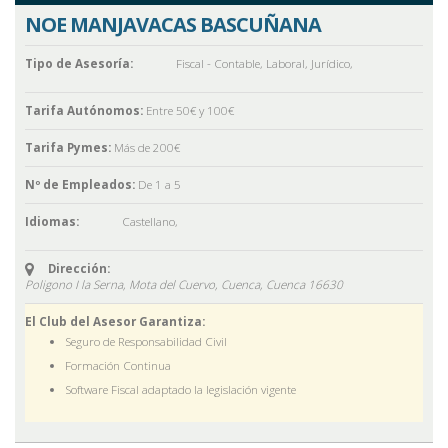
NOE MANJAVACAS BASCUÑANA
Tipo de Asesoría:
Fiscal - Contable
,
Laboral
,
Jurídico
,
Tarifa Autónomos:
Entre 50€ y 100€
Tarifa Pymes:
Más de 200€
Nº de Empleados:
De 1 a 5
Idiomas:
Castellano
,
Dirección:
Poligono I la Serna, Mota del Cuervo, Cuenca,
Cuenca
16630
El Club del Asesor Garantiza:
Seguro de Responsabilidad Civil
Formación Continua
Software Fiscal adaptado la legislación vigente