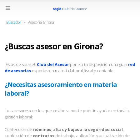
Buscador
»
Asesoría Girona
¿Buscas asesor en Girona?
¡Estás de suerte!
Club del Asesor
pone a tu disposición una gran
red
de asesorías
expertas en materia laboral,fiscal y contable.
¿Necesitas asesoramiento en materia
laboral?
Los asesores con los que colaboramos te podrán ayudar en toda tu
gestión laboral:
Confección de
nóminas
,
altas y bajas a la seguridad social
,
confección de
contratos
de trabajo, aplicación y actualización de