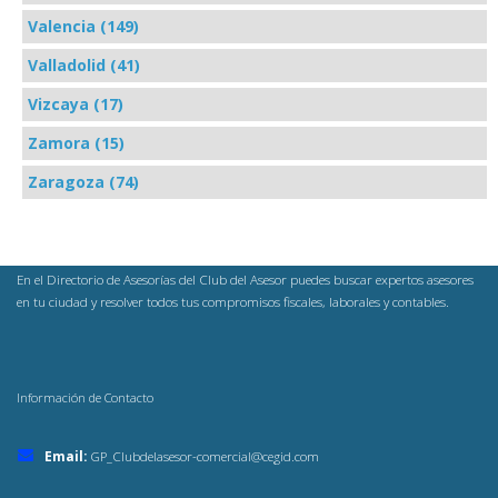
Valencia (149)
Valladolid (41)
Vizcaya (17)
Zamora (15)
Zaragoza (74)
En el Directorio de Asesorías del Club del Asesor puedes buscar expertos asesores
en tu ciudad y resolver todos tus compromisos fiscales, laborales y contables.
Información de Contacto
Email:
GP_Clubdelasesor-comercial@cegid.com