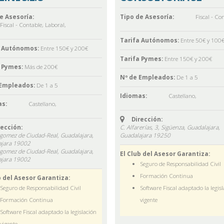
e Asesoría:
Tipo de Asesoría:
Fiscal - Co
Fiscal - Contable
,
Laboral
,
Tarifa Autónomos:
Entre 50€ y 100
a Autónomos:
Entre 150€ y 200€
Tarifa Pymes:
Entre 150€ y 200€
 Pymes:
Más de 200€
Nº de Empleados:
De 1 a 5
 Empleados:
De 1 a 5
Idiomas:
Castellano
,
s:
Castellano
,
Dirección:
rección:
C. Alfarerías, 3, Sigüenza, Guadalajara,
rgomez de Ciudad-Real, Guadalajara,
Guadalajara
19250
jara
19002
rgomez de Ciudad-Real, Guadalajara,
El Club del Asesor Garantiza:
jara
19002
Seguro de Responsabilidad Civil
Formación Continua
b del Asesor Garantiza:
Seguro de Responsabilidad Civil
Software Fiscal adaptado la legis
Formación Continua
vigente
Software Fiscal adaptado la legislación
vigente