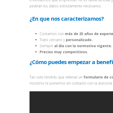
pedirán los datos estrictamente necesarios.
¿En que nos caracterizamos?
Contamos con
más de 25 años de experie
Trato cercano y
personalizado.
Siempre
al día con la normativa vigente.
Precios muy competitivos.
¿Cómo puedes empezar a benefic
Tan solo tendrás que rellenar un
formulario de c
nosotros te ponemos en contacto con la asesoría.