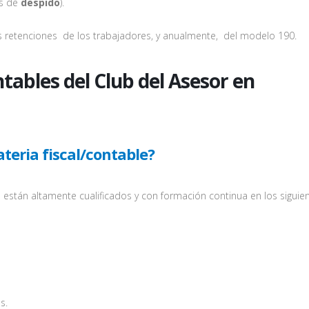
os de
despido
).
s retenciones de los trabajadores, y anualmente, del modelo 190.
ntables del Club del Asesor en
eria fiscal/contable?
stán altamente cualificados y con formación continua en los siguie
s.