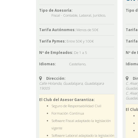
Tipo de Asesoría:
Tipo d
Fiscal - Contable
,
Laboral
,
Jurídico
,
Tarifa Autónomos:
Menos de 50€
Tarif
Tarifa Pymes:
Entre 50€ y 100€
Tarifa
Nº de Empleados:
De 1 a 5
Nº de
Idiomas:
Castellano
,
Idioma
Dirección:
Di
Calle Holanda, Guadalajara,
Guadalajara
C. Alva
19005
Guadala
C. Alva
Guadala
El Club del Asesor Garantiza:
Seguro de Responsabilidad Civil
El Clu
Formación Continua
Software Fiscal adaptado la legislación
vigente
Software Laboral adaptado la legislación