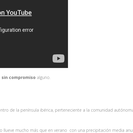
,
sin compromiso
alguno.
centro de la península ibérica, perteneciente a la comunidad autónom
no llueve mucho más que en verano con una precipitación media anu