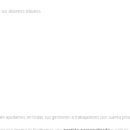
los distintos tributos.
n ayudamos en todas sus gestiones a trabajadores por cuenta prop
or eso mismo te facilitamos una
gestión personalizada
y solo te