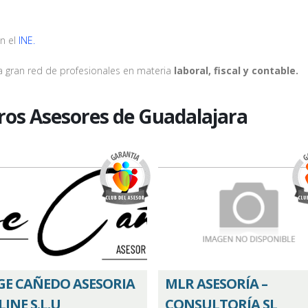
n el
INE.
na gran red de profesionales en materia
laboral, fiscal y contable.
ros Asesores de Guadalajara
GE CAÑEDO ASESORIA
MLR ASESORÍA –
INE S.L.U
CONSULTORÍA SL