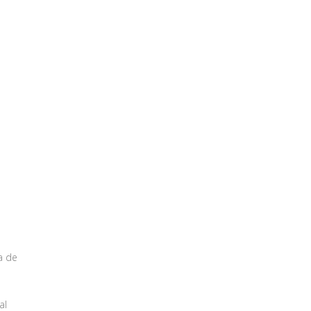
a de
al