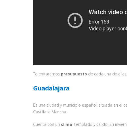
Te enviaremos
presupuesto
de cada una de ellas
Guadalajara
Es una ciudad y municipio español, situada en el 
Castilla la Mancha.
Cuenta con un
clima
templado y cálido. En invier