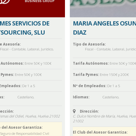
MES SERVICIOS DE
MARIA ANGELES OSU
SOURCING, SLU
DIAZ
e Asesoría:
Tipo de Asesoría:
Fiscal - Contable
,
Laboral
,
Jurídico
,
Fiscal - Contable
,
Laboral
,
Jurídi
a Autónomos:
Entre 50€ y 100€
Tarifa Autónomos:
Entre 50€ y 100
 Pymes:
Entre 50€ y 100€
Tarifa Pymes:
Entre 150€ y 200€
 Empleados:
De 1 a 5
Nº de Empleados:
De 1 a 5
s:
Castellano
,
Idiomas:
Castellano
,
rección:
Dirección:
smas del Odiel, Huelva,
Huelva
21002
C. Dulce Nombre de María, Huelva,
Hue
21002
b del Asesor Garantiza:
El Club del Asesor Garantiza:
Seguro de Responsabilidad Civil