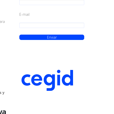
E-mail
ara
s y
lva