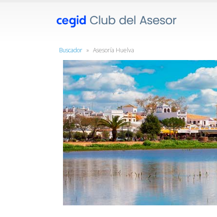
Buscador
»
Asesoría Huelva