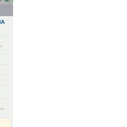
NA
co
,
€
lva