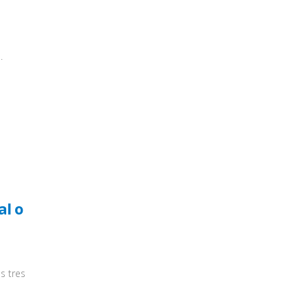
.
al o
s tres