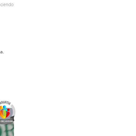
eciendo
a.