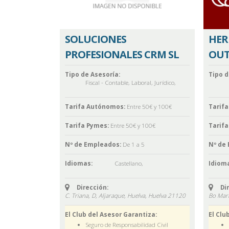
SOLUCIONES
HER
PROFESIONALES CRM SL
OUT
Tipo de Asesoría:
Tipo d
Fiscal - Contable
,
Laboral
,
Jurídico
,
Tarifa Autónomos:
Entre 50€ y 100€
Tarif
Tarifa Pymes:
Entre 50€ y 100€
Tarifa
Nº de Empleados:
De 1 a 5
Nº de
Idiomas:
Castellano
,
Idioma
Dirección:
Di
C. Triana, D, Aljaraque, Huelva,
Huelva
21120
Bo Mari
El Club del Asesor Garantiza:
El Clu
Seguro de Responsabilidad Civil