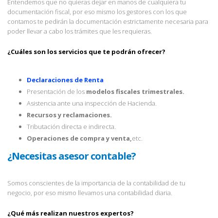
Entendemos que no quieras dejar en manos de cualquiera tu
documentación fiscal, por eso mismo los gestores con los que
contamos te pedirán la documentación estrictamente necesaria para
poder llevar a cabo los trámites que les requieras.
¿Cuáles son los servicios que te podrán ofrecer?
Declaraciones de Renta
Presentación de los
modelos fiscales trimestrales.
Asistencia ante una inspección de Hacienda.
Recursos y reclamaciones.
Tributación directa e indirecta.
Operaciones de compra y venta,
etc.
¿Necesitas asesor contable?
Somos conscientes de la importancia de la contabilidad de tu
negocio, por eso mismo llevamos una contabilidad diaria.
¿Qué más realizan nuestros expertos?