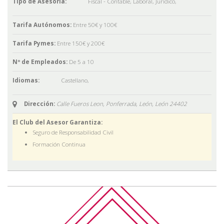
Tipo de Asesoría:
Fiscal - Contable
,
Laboral
,
Jurídico
,
Tarifa Autónomos:
Entre 50€ y 100€
Tarifa Pymes:
Entre 150€ y 200€
Nº de Empleados:
De 5 a 10
Idiomas:
Castellano
,
Dirección:
Calle Fueros Leon, Ponferrada, León,
León
24402
El Club del Asesor Garantiza:
Seguro de Responsabilidad Civil
Formación Continua