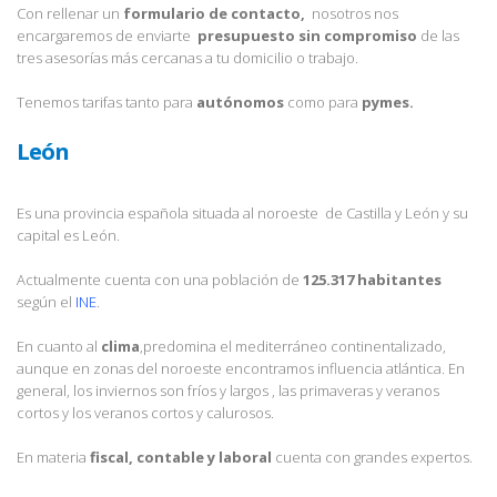
Con rellenar un
formulario de contacto,
nosotros nos
encargaremos de enviarte
presupuesto sin compromiso
de las
tres asesorías más cercanas a tu domicilio o trabajo.
Tenemos tarifas tanto para
autónomos
como para
pymes.
León
Es una provincia española situada al noroeste de Castilla y León y su
capital es León.
Actualmente cuenta con una población de
125.317 habitantes
según el
INE
.
En cuanto al
clima
,predomina el mediterráneo continentalizado,
aunque en zonas del noroeste encontramos influencia atlántica. En
general, los inviernos son fríos y largos , las primaveras y veranos
cortos y los veranos cortos y calurosos.
En materia
fiscal, contable y laboral
cuenta con grandes expertos.