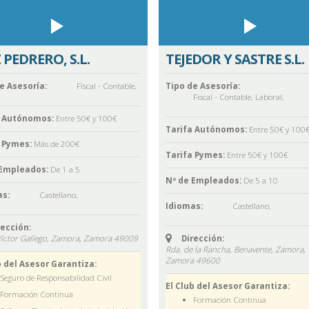
 PEDRERO, S.L.
TEJEDOR Y SASTRE S.L.
e Asesoría:
Fiscal - Contable
,
Tipo de Asesoría:
Fiscal - Contable
,
Laboral
,
a Autónomos:
Entre 50€ y 100€
Tarifa Autónomos:
Entre 50€ y 100
 Pymes:
Más de 200€
Tarifa Pymes:
Entre 50€ y 100€
 Empleados:
De 1 a 5
Nº de Empleados:
De 5 a 10
s:
Castellano
,
Idiomas:
Castellano
,
rección:
Víctor Gallego, Zamora,
Zamora
49009
Dirección:
Rda. de la Rancha, Benavente, Zamora,
Zamora
49600
b del Asesor Garantiza:
Seguro de Responsabilidad Civil
El Club del Asesor Garantiza:
Formación Continua
Formación Continua