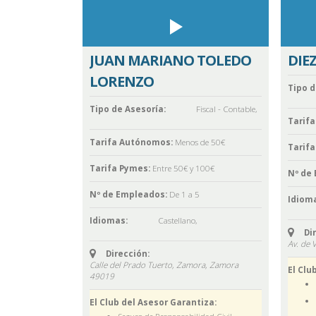
JUAN MARIANO TOLEDO
DIEZ
LORENZO
Tipo d
Tipo de Asesoría:
Fiscal - Contable
,
Tarif
Tarifa Autónomos:
Menos de 50€
Tarifa
Tarifa Pymes:
Entre 50€ y 100€
Nº de
Nº de Empleados:
De 1 a 5
Idioma
Idiomas:
Castellano
,
Di
Av. de 
Dirección:
Calle del Prado Tuerto, Zamora,
Zamora
El Clu
49019
El Club del Asesor Garantiza: