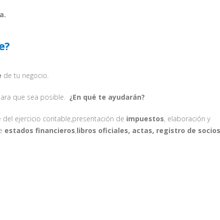
a.
e?
e
de tu negocio.
 para que sea posible.
¿En qué te ayudarán?
re del ejercicio contable,presentación de
impuestos
, elaboración y
e
estados financieros
,
libros oficiales, actas, registro de socios