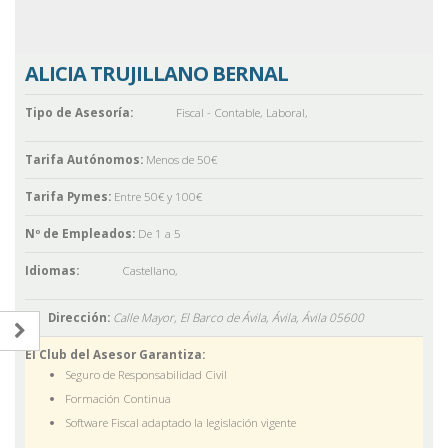
ALICIA TRUJILLANO BERNAL
Tipo de Asesoría:
Fiscal - Contable
,
Laboral
,
Tarifa Autónomos:
Menos de 50€
Tarifa Pymes:
Entre 50€ y 100€
Nº de Empleados:
De 1 a 5
Idiomas:
Castellano
,
Dirección:
Calle Mayor, El Barco de Ávila, Ávila,
Ávila
05600
El Club del Asesor Garantiza:
Seguro de Responsabilidad Civil
Formación Continua
Software Fiscal adaptado la legislación vigente