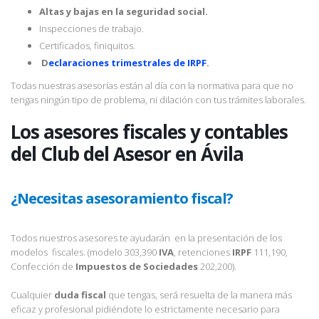
Altas y bajas en la seguridad social.
Inspecciones de trabajo.
Certificados, finiquitos.
D
eclaraciones trimestrales de IRPF
.
Todas nuestras asesorías están al día con la normativa para que no
tengas ningún tipo de problema, ni dilación con tus trámites laborales.
Los asesores fiscales y contables
del Club del Asesor en Ávila
¿Necesitas asesoramiento fiscal?
Todos nuestros asesores te ayudarán en la presentación de los
modelos fiscales. (modelo 303,390
IVA
, retenciones
IRPF
111,190,
Confección de
Impuestos de Sociedades
202,200).
Cualquier
duda fiscal
que tengas, será resuelta de la manera más
eficaz y profesional pidiéndote lo estrictamente necesario para