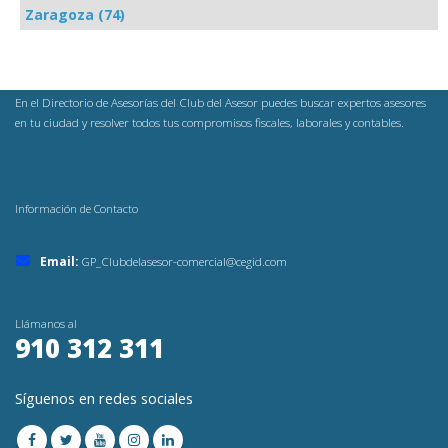
Zaragoza (74)
En el Directorio de Asesorías del Club del Asesor puedes buscar expertos asesores
en tu ciudad y resolver todos tus compromisos fiscales, laborales y contables.
Información de Contacto
Email:
GP_Clubdelasesor-comercial@cegid.com
Llámanos al
910 312 311
Síguenos en redes sociales