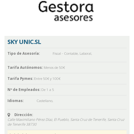
SKY UNIC.SL
Tipo de Asesoría:
Fiscal - Contable
,
Laboral
,
Tarifa Autónomos:
Menos de 50€
Tarifa Pymes:
Entre 50€ y 100€
Nº de Empleados:
De 1 a 5
Idiomas:
Castellano
,
Dirección:
Calle Maximiliano Pérez Díaz, El Pueblo, Santa Cruz de Tenerife,
Santa Cruz
de Tenerife
38730