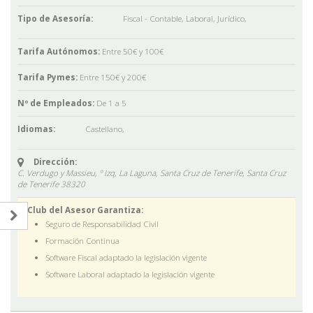
Tipo de Asesoría:
Fiscal - Contable
,
Laboral
,
Jurídico
,
Tarifa Autónomos:
Entre 50€ y 100€
Tarifa Pymes:
Entre 150€ y 200€
Nº de Empleados:
De 1 a 5
Idiomas:
Castellano
,
Dirección:
C. Verdugo y Massieu, º Izq, La Laguna, Santa Cruz de Tenerife,
Santa Cruz
de Tenerife
38320
El Club del Asesor Garantiza:
Seguro de Responsabilidad Civil
Formación Continua
Software Fiscal adaptado la legislación vigente
Software Laboral adaptado la legislación vigente