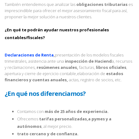
También entendemos que analizar las
obligaciones tributarias
es
imprescindible para ofrecer el mejor asesoramiento fiscal para así,
proponer la mejor solución a nuestros clientes.
¿En qué te podrán ayudar nuestros profesionales
contables/fiscales?
Declaraciones de Renta
,
presentación de los modelos fiscales
trimestrales, asistencia ante una
inspección de Haciend
a, recursos
y reclamaciones,
resúmenes anuales,
facturas,
libros oficiales
,
apertura y cierre de ejercicio contable,elaboración de
estados
financieros y cuentas anuales,
actas, registro de socios, etc.
¿En qué nos diferenciamos?
Contamos con
más de 25 años de experiencia.
Ofrecemos
tarifas personalizadas,a pymes y a
autónomos
, al mejor precio.
trato cercano y de confianza.