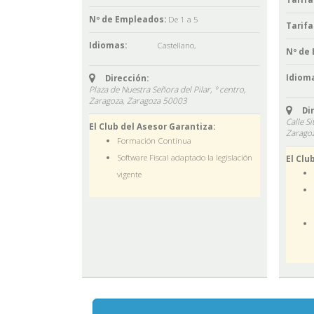
Nº de Empleados:
De 1 a 5
Tarifa
Idiomas:
Castellano
,
Nº de
Idioma
Dirección:
Plaza de Nuestra Señora del Pilar, º centro,
Zaragoza,
Zaragoza
50003
Di
Calle Si
El Club del Asesor Garantiza:
Zarago
Formación Continua
Software Fiscal adaptado la legislación
El Clu
vigente