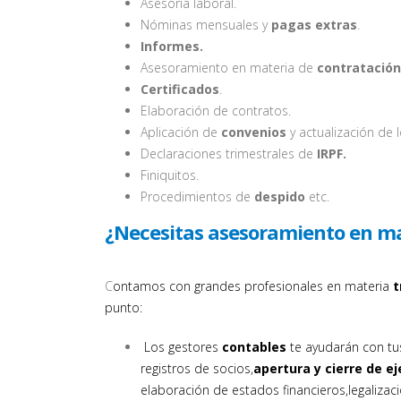
Asesoría laboral.
Nóminas mensuales y
pagas extras
.
Informes.
Asesoramiento en materia de
contratación
Certificados
.
Elaboración de contratos.
Aplicación de
convenios
y actualización de 
Declaraciones trimestrales de
IRPF.
Finiquitos.
Procedimientos de
despido
etc.
¿Necesitas asesoramiento en mat
C
ontamos con grandes profesionales en materia
t
punto:
Los gestores
contables
te ayudarán con t
registros de socios,
apertura y cierre de ej
elaboración de estados financieros,legalizac