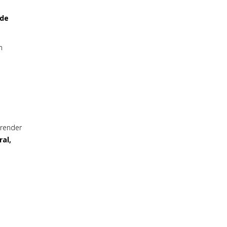
 de
n
render
ral,