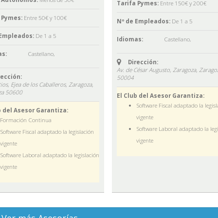
Tarifa Pymes:
Entre 150€ y 200€
 Pymes:
Entre 50€ y 100€
Nº de Empleados:
De 1 a 5
 Empleados:
De 1 a 5
Idiomas:
Castellano
,
s:
Castellano
,
Dirección:
Av. de César Augusto, Zaragoza,
Zarago
rección:
50004
tios, Ejea de los Caballeros, Zaragoza,
za
50600
El Club del Asesor Garantiza:
Software Fiscal adaptado la legis
b del Asesor Garantiza:
vigente
Formación Continua
Software Laboral adaptado la leg
Software Fiscal adaptado la legislación
vigente
vigente
Software Laboral adaptado la legislación
vigente
Ver más Asesorías