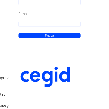
E-mail
mpre a
ctas
les
y