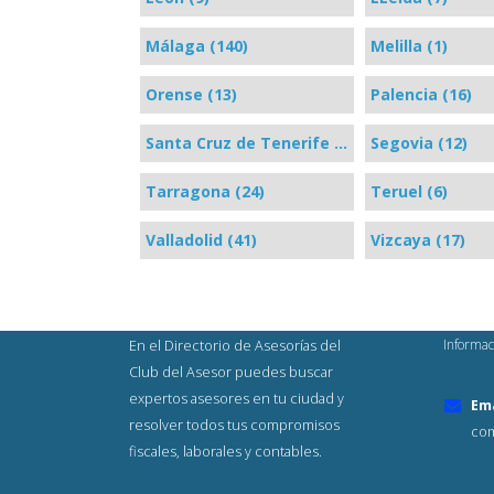
Málaga (140)
Melilla (1)
Orense (13)
Palencia (16)
Santa Cruz de Tenerife (70)
Segovia (12)
Tarragona (24)
Teruel (6)
Valladolid (41)
Vizcaya (17)
Informac
En el Directorio de Asesorías del
Club del Asesor puedes buscar
expertos asesores en tu ciudad y
Ema
resolver todos tus compromisos
com
fiscales, laborales y contables.