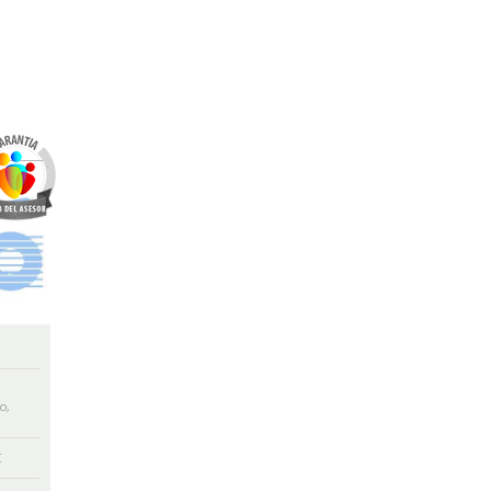
co
,
€