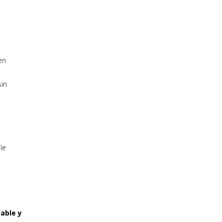
en
sin
table y