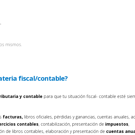
.
los mismos.
eria fiscal/contable?
ributaria y contable
para que tu situación fiscal- contable esté sie
us
facturas,
libros oficiales, pérdidas y ganancias, cuentas anuales, a
ercicios contables
, contabilización, presentación de
impuestos
,
ión de libros contables, elaboración y presentación de
cuentas anua