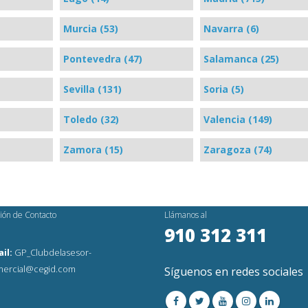
Murcia (53)
Navarra (6)
Pontevedra (47)
Salamanca (25)
Sevilla (131)
Soria (5)
Toledo (32)
Valencia (149)
Zamora (15)
Zaragoza (74)
ión de Contacto
Llámanos al
910 312 311
il:
GP_Clubdelasesor-
ercial@cegid.com
Síguenos en redes sociales