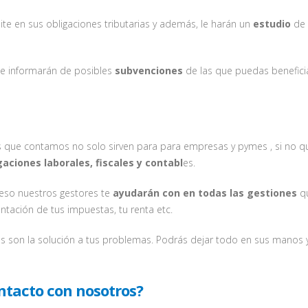
te en sus obligaciones tributarias y además, le harán un
estudio
de 
e informarán de posibles
subvenciones
de las que puedas beneficia
os que contamos no solo sirven para para empresas y pymes , si no q
gaciones laborales, fiscales y contabl
es.
eso nuestros gestores te
ayudarán con en todas las gestiones
q
tación de tus impuestas, tu renta etc.
es son la solución a tus problemas. Podrás dejar todo en sus manos 
ntacto con nosotros?