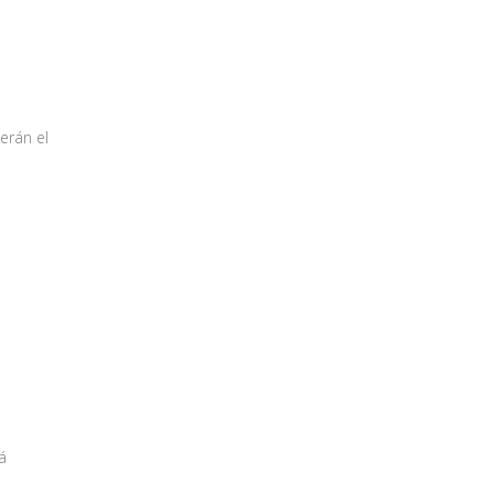
erán el
á