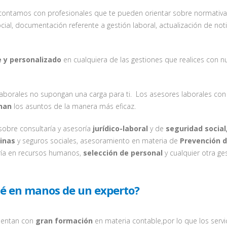
 contamos con profesionales que te pueden orientar sobre normativ
cial, documentación referente a gestión laboral, actualización de not
e y personalizado
en cualquiera de las gestiones que realices con n
aborales no supongan una carga para ti. Los asesores laborales con
onan
los asuntos de la manera más eficaz.
 sobre consultaría y asesoría
jurídico-laboral
y de
seguridad social
inas
y seguros sociales, asesoramiento en materia de
Prevención 
toría en recursos humanos,
selección de personal
y cualquier otra ge
té en manos de un experto?
uentan con
gran formación
en materia contable,por lo que los servi