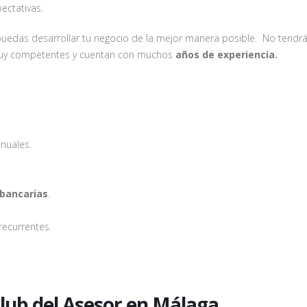
ectativas.
uedas desarrollar tu negocio de la mejor manera posible. No tendr
muy competentes y cuentan con muchos
años de experiencia.
nuales.
 bancarias
.
recurrentes.
 Club del Asesor en Málaga