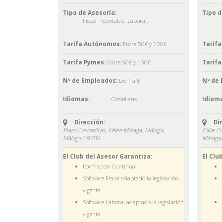
Tipo de Asesoría:
Tipo d
Fiscal - Contable
,
Laboral
,
Tarifa Autónomos:
Entre 50€ y 100€
Tarif
Tarifa Pymes:
Entre 50€ y 100€
Tarifa
Nº de Empleados:
De 1 a 5
Nº de
Idiomas:
Castellano
,
Idioma
Dirección:
Di
Plaza Carmelitas, Vélez-Málaga, Málaga,
Calle Cr
Málaga
29700
Málaga
El Club del Asesor Garantiza:
El Clu
Formación Continua
Software Fiscal adaptado la legislación
vigente
Software Laboral adaptado la legislación
vigente