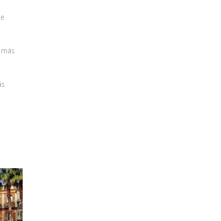
ue
é más
ás