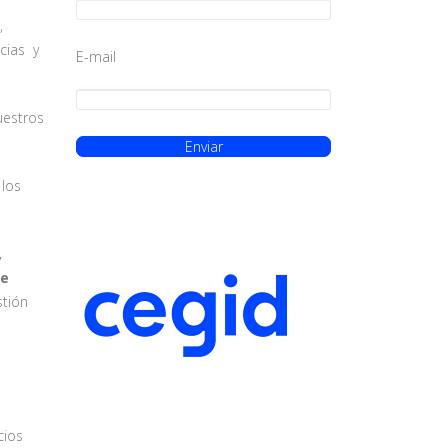
a,
icias y
E-mail
uestros
 los
,
de
stión
cios