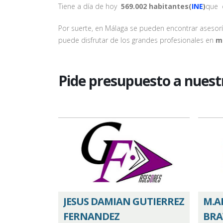
Tiene a día de hoy
569.002 habitantes(
INE
)
que d
Por suerte, en Málaga se pueden encontrar asesor
puede disfrutar de los grandes profesionales en
ma
Pide presupuesto a nuest
JESUS DAMIAN GUTIERREZ
M.A
FERNANDEZ
BRA