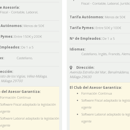
Fiscal - Contable
,
Laboral
,
Jurídi
e Asesoría:
Fiscal - Contable
,
Laboral
,
Tarifa Autónomos:
Menos de 50€
a Autónomos:
Menos de 50€
Tarifa Pymes:
Entre 50€ y 100€
 Pymes:
Entre 150€ y 200€
Nº de Empleados:
De 1 a 5
 Empleados:
De 1 a 5
Idiomas:
Castellano
,
Inglés
,
Francés
,
Alem
s:
Castellano
,
Dirección:
rección:
Avenida Estrella del Mar, Benalmádena,
isto de los Vigías, Vélez-Málaga,
Málaga
29630
,
Málaga
29700
El Club del Asesor Garantiza:
b del Asesor Garantiza:
Formación Continua
Formación Continua
Software Fiscal adaptado la legis
Software Fiscal adaptado la legislación
vigente
vigente
Software Laboral adaptado la leg
Software Laboral adaptado la legislación
vigente
vigente