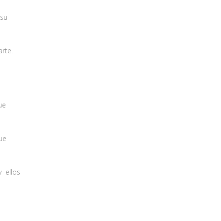
su
rte.
ue
ue
y ellos