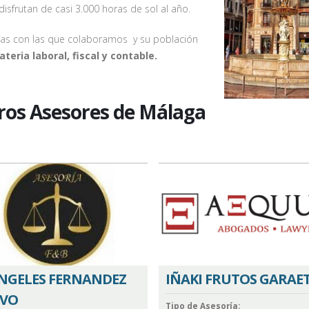
isfrutan de casi 3.000 horas de sol al año.
ías con las que colaboramos y su población
teria laboral, fiscal y contable.
ros Asesores de Málaga
NGELES FERNANDEZ
IÑAKI FRUTOS GARAE
VO
Tipo de Asesoría: